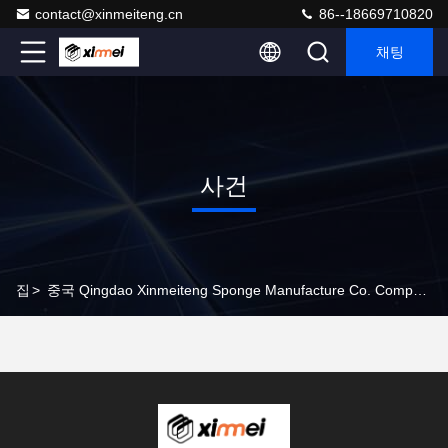
contact@xinmeiteng.cn
86--18669710820
채팅
사건
집
>
중국 Qingdao Xinmeiteng Sponge Manufacture Co. Company Cases