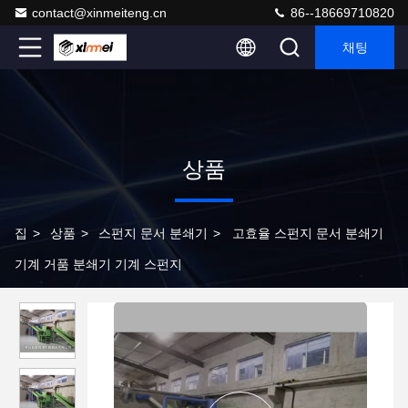
contact@xinmeiteng.cn
86--18669710820
채팅
상품
집
>
상품
>
스펀지 문서 분쇄기
>
고효율 스펀지 문서 분쇄기
기계 거품 분쇄기 기계 스펀지