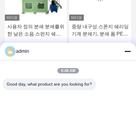
비디오
비디오
사용자 정의 분쇄 분쇄를위
중량 내구성 스폰지 쉐리딩
한 낮은 소음 스펀지 쉐러
기계 분쇄기, 분쇄 폼 PE
더 기계
EVA EPE
admin
하
가장 좋은 가격 을 구하
가장 좋은 가격 을 구하
라
라
6:48 AM
Good day, what product are you looking for?
Qingdao Xinmeiteng Sponge Manufacture Co.
contact@xinmeiteng.cn
86--18669710820