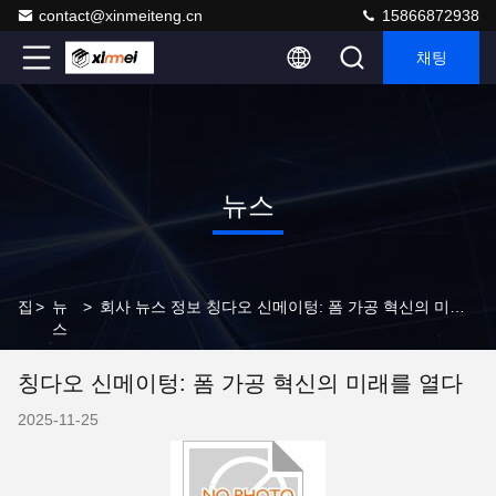
contact@xinmeiteng.cn
15866872938
채팅
뉴스
집
>
뉴
>
회사 뉴스 정보 칭다오 신메이텅: 폼 가공 혁신의 미래를 열다
스
칭다오 신메이텅: 폼 가공 혁신의 미래를 열다
2025-11-25